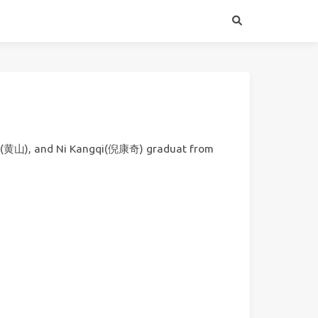
黄山), and Ni Kangqi(倪康奇) graduat from