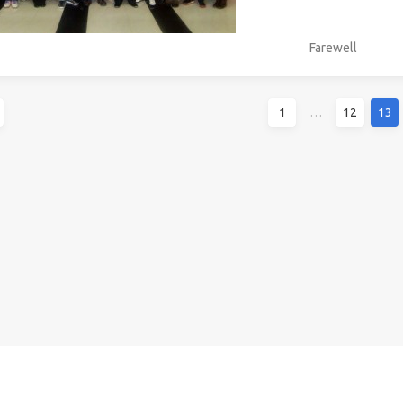
Farewell
1
…
12
13