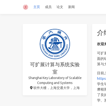
主页
成员
论文
新闻
介
欢迎来到
可扩
面的
可扩展计算与系统实验
算与
室
目前
Shanghai Key Laboratory of Scalable
https
Computing and Systems
学生毕
软件大楼，上海交通大学，上海
摩根
了良
学、