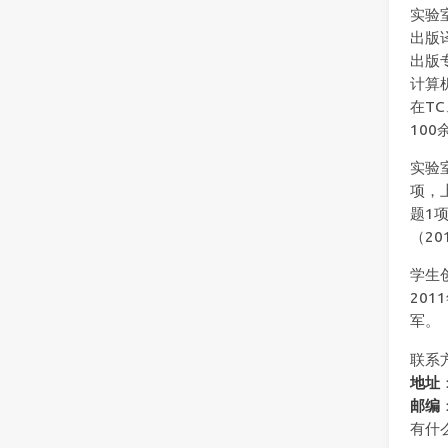
实验
出版译
出版
计算
在TC
10
实验
项，
题1
（2
学生
20
军。
联系
地址
邮编
有什