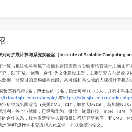
绍
可扩展计算与系统实验室（Institute of Scalable Computing and
展计算与系统实验室属于省部共建国家重点实验室培育基地上海市可
研究，以“开放、创新、合作”为文化建设主旨，主要研究方向是虚拟
大数据，研究目的是构建高效能、高可信和高性能的大规模计算机系
,实验室有教师5名，博士生约15名，硕士每年10-15人，并有本科
://tcloud.sjtu.edu.cn/people/
与
https://sdic.sjtu.edu.cn/index.ph
业后继续出国深造（美国CMU、GIT，加拿大McGill，新加坡NUS）
斯坦利）等企业就职，已经和华为、微软、燧原科技、Intel、IB
好的合作关系，经常派遣学生去带项目进行研究型实习，和CMU、Mc
澳洲RMIT进行学术交流和人员互访，并联合撰写论文。