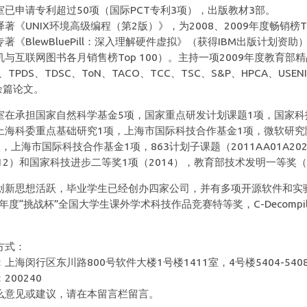
室已申请专利超过50项（国际PCT专利3项），出版教材3部。
著《UNIX环境高级编程（第2版）》，为2008、2009年度畅销榜TOP
专著《BlewBluePill：深入理解硬件虚拟》（获得IBM出版计划资
机与互联网图书各月销售榜Top 100）。主持一项2009年度教育部
、TPDS、TDSC、ToN、TACO、TCC、TSC、S&P、HPCA、US
0余篇论文。
室在承担国家自然科学基金5项，国家重点研发计划课题1项，国家科
上海科委重点基础研究1项，上海市国际科技合作基金1项，微软研究
项，上海市国际科技合作基金1项，863计划子课题（2011AA01A2
012）和国家科技进步二等奖1项（2014），教育部技术发明一等奖（
创新思想活跃，毕业学生已经创办四家公司，并有多项开源软件和实验
11年度“挑战杯”全国大学生课外学术科技作品竞赛特等奖，C-Decom
方式：
：上海闵行区东川路800号软件大楼1号楼1411室，4号楼5404-540
：200240
么意见或建议，请在本留言栏留言。